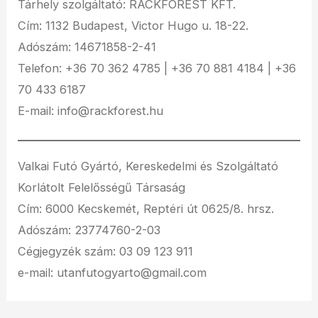
Tárhely szolgáltató: RACKFOREST KFT.
Cím: 1132 Budapest, Victor Hugo u. 18-22.
Adószám: 14671858-2-41
Telefon: +36 70 362 4785 | +36 70 881 4184 | +36
70 433 6187
E-mail: info@rackforest.hu
Valkai Futó Gyártó, Kereskedelmi és Szolgáltató
Korlátolt Felelősségű Társaság
Cím: 6000 Kecskemét, Reptéri út 0625/8. hrsz.
Adószám: 23774760-2-03
Cégjegyzék szám: 03 09 123 911
e-mail: utanfutogyarto@gmail.com