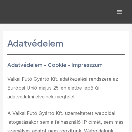
Skip
to
Mai
content
Men
Adatvédelem
Adatvédelem – Cookie – Impresszum
Valkai Futó Gyártó Kft. adatkezelési rendszere az
Európai Unió május 25-én életbe lépő új
adatvédelmi elveinek megfelel.
A Valkai Futó Gyártó Kft. üzemeltetett weboldal
látogatásakor sem a felhasználó IP címét, sem más
személyes adatot nem rögzítünk. Weboldalunk