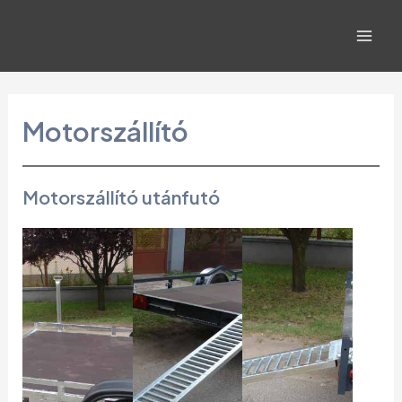
Skip
to
Mai
content
Men
Motorszállító
Motorszállító utánfutó