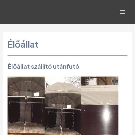
Skip
to
Mai
content
Men
Élőállat
Élőállat szállító utánfutó